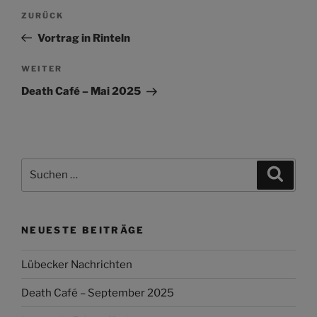
Beitragsnavigation
Vorheriger
ZURÜCK
Beitrag
Vortrag in Rinteln
Nächster
WEITER
Beitrag
Death Café – Mai 2025
Suchen
Suche
nach:
NEUESTE BEITRÄGE
Lübecker Nachrichten
Death Café – September 2025