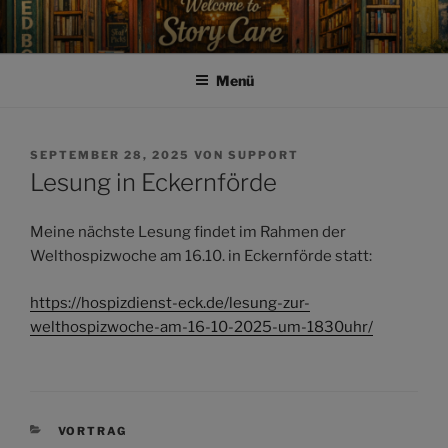
Zum
Inhalt
springen
Menü
VERÖFFENTLICHT
SEPTEMBER 28, 2025
VON
SUPPORT
AM
Lesung in Eckernförde
Meine nächste Lesung findet im Rahmen der
Welthospizwoche am 16.10. in Eckernförde statt:
https://hospizdienst-eck.de/lesung-zur-
welthospizwoche-am-16-10-2025-um-1830uhr/
KATEGORIEN
VORTRAG