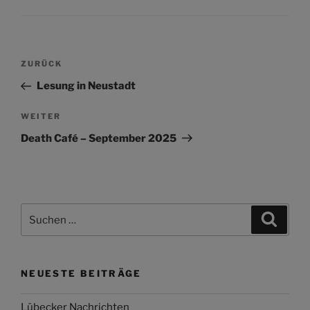
Beitragsnavigation
Vorheriger
ZURÜCK
Beitrag
Lesung in Neustadt
Nächster
WEITER
Beitrag
Death Café – September 2025
Suchen
Suche
nach:
NEUESTE BEITRÄGE
Lübecker Nachrichten