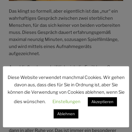
Das klingt so formell, aber eigentlich ist das „nur“ ein
wahrhaftiges Gespräch zwischen zwei sterblichen
Menschen, für das sich keiner von beiden vorbereiten
muss. Dieses Gespräch dauert erfahrungsgemäß
maximal neunzig Minuten, sozusagen Spielfilmlänge,
und wird mittels eines Aufnahmegeräts
aufgezeichnet.
Anschließend verschriftliche ich die Erzählung. Ganz
wichtig dabei: Ich verändere den Wortlaut nicht, es
Diese Website verwendet manchmal Cookies. Wir gehen
geht an dieser Stelle nicht darum, ein literarisches
davon aus, dass dies für Sie in Ordnung ist, aber Sie
Meisterwerk zu schaffen, sondern ein Papier, auf dem
können die Verwendung von Cookies ablehnen, wenn Sie
die An- und Zugehörigen ihren geliebten Menschen
dies wünschen.
Einstellungen
Akzeptieren
wieder erkennen und sagen: „Ja, genauso hat er/sie
immer gesprochen. Typisch!“
Ablehnen
Bei unserem nächsten Treffen lese ich diesen Entwurf
dann in aller Ruhe vor. Das ist immer ein besonderer