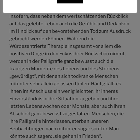
Meine Herangehensweise unterscheidet sich auch
insofern, dass neben dem wertschätzenden Rückblick
auf das gelebte Leben auch die Gefühle und Gedanken
im Hinblick auf den bevorstehenden Tod zum Ausdruck
gebracht werden können. Während die
Würdezentrierte Therapie insgesamt vor allem die
positiven Dinge in den Fokus ihrer Rückschau nimmt,
werden in der Palligrafie ganz bewusst auch die
traurigen Momente des Lebens und des Sterbens
„gewürdigt“, mit denen sich todkranke Menschen
mitunter sehr allein gelassen fühlen. Häufig fällt es
ihnen im Anschluss ein wenig leichter, ihr inneres
Einverständnis in ihre Situation zu geben und ihre
letzten Lebenswochen oder Monate, aber auch ihren
Abschied ganz bewusst zu gestalten. Menschen, die
ihre Palligrafie hinterlassen, sterben unseren
Beobachtungen nach mitunter sogar sanfter. Man
könnte auch sagen: „sie gehen in Frieden“.