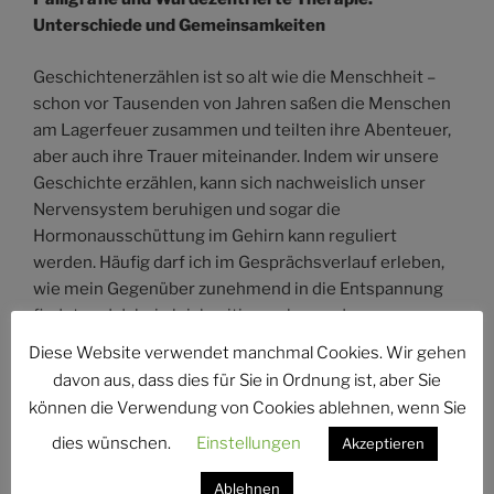
Unterschiede und Gemeinsamkeiten
Geschichtenerzählen ist so alt wie die Menschheit –
schon vor Tausenden von Jahren saßen die Menschen
am Lagerfeuer zusammen und teilten ihre Abenteuer,
aber auch ihre Trauer miteinander. Indem wir unsere
Geschichte erzählen, kann sich nachweislich unser
Nervensystem beruhigen und sogar die
Hormonausschüttung im Gehirn kann reguliert
werden. Häufig darf ich im Gesprächsverlauf erleben,
wie mein Gegenüber zunehmend in die Entspannung
findet und dabei gleichzeitig wacher und
konzentrierter wird. Das ist auch wissenschaftlich
Diese Website verwendet manchmal Cookies. Wir gehen
erklärbar: Dort, wo vorher Stresshormone wie
davon aus, dass dies für Sie in Ordnung ist, aber Sie
Adrenalin und Cortisol das Sagen hatten, dürfen sich
können die Verwendung von Cookies ablehnen, wenn Sie
nun Dopamin, Endorphin und Oxytozin ausbreiten – für
dies wünschen.
Einstellungen
Akzeptieren
mehr Konzentration, Freude, Verbindung und
Empathie.
Ablehnen