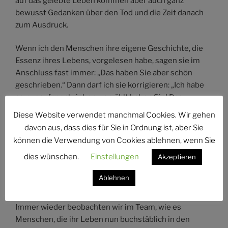
auf das gelebte Leben kommen aber auch ganz
bewusst Gedanken über den Tod und die Zeit danach
zum Ausdruck.
Wenn ich den Menschen ihre eigene Geschichte, die
Essenz ihres Lebens, vorgelesen habe, sagen sie im
Anschluss fast immer: „Das haben Sie aber schön
geschrieben.“ Dann darf ich sie korrigieren: „Ich habe
es nur aufgeschrieben – erzählt haben Sie! Das
sind
Ihre
Worte.“
Diese Website verwendet manchmal Cookies. Wir gehen
Meine Aufgabe ähnelt somit der einer Hebamme: Ich
davon aus, dass dies für Sie in Ordnung ist, aber Sie
helfe beim Schöpfen der Worte und unterstütze durch
können die Verwendung von Cookies ablehnen, wenn Sie
meine Art des Fragens und Zuhörens dabei, dass auch
dies wünschen.
Einstellungen
Akzeptieren
am Ende des Lebens noch einmal etwas auf die Welt
kommen und bleiben darf: ein geistiges Vermächtnis,
Ablehnen
erzählt in den eigenen Worten.
Immer wieder beobachten wir im Team, wie es
Menschen, die ihr Leben nun buchstäblich in den