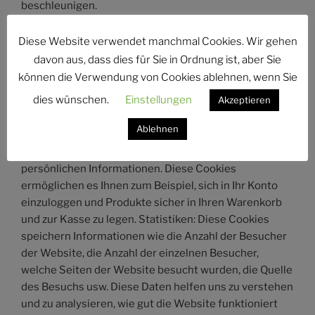
beschleunigen.
Diese Website verwendet manchmal Cookies. Wir gehen
Welche Arten von Cookies verwenden wir?
davon aus, dass dies für Sie in Ordnung ist, aber Sie
können die Verwendung von Cookies ablehnen, wenn Sie
Unverzichtbar: Einige Cookies sind unerlässlich, damit
dies wünschen.
Einstellungen
Akzeptieren
Sie die volle Funktionalität unserer Website nutzen
können. Sie ermöglichen es uns, Benutzersitzungen
Ablehnen
aufrechtzuerhalten und Sicherheitsbedrohungen zu
verhindern. Sie sammeln oder speichern keine
persönlichen Informationen. Diese Cookies
ermöglichen es Ihnen zum Beispiel, sich in Ihr Konto
einzuloggen und Produkte sicher in Ihren Warenkorb
und zur Kasse zu legen. Statistiken: Diese Cookies
speichern Informationen wie die Anzahl der Besucher
der Website, die Anzahl der einzelnen Besucher,
welche Seiten der Website besucht wurden, die Quelle
des Besuchs usw. Diese Daten helfen uns zu verstehen
und zu analysieren, wie gut die Website funktioniert